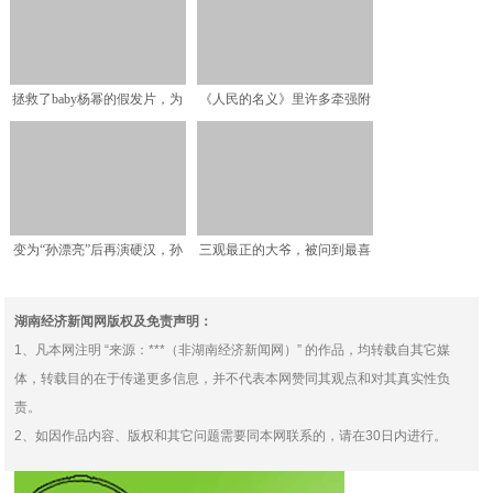
拯救了baby杨幂的假发片，为
《人民的名义》里许多牵强附
啥被杨超越一把拽掉
会、生拉硬扯的地方
变为“孙漂亮”后再演硬汉，孙
三观最正的大爷，被问到最喜
红雷：接综艺是为了提
欢哪个明星后，“真香”
湖南经济新闻网版权及免责声明：
1、凡本网注明 “来源：***（非湖南经济新闻网）” 的作品，均转载自其它媒
体，转载目的在于传递更多信息，并不代表本网赞同其观点和对其真实性负
责。
2、如因作品内容、版权和其它问题需要同本网联系的，请在30日内进行。