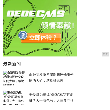
广告
最新新闻
俞灏明发微博感谢归还他身份
证的大姐，感觉好温暖！
王俊凯为甩掉“偶像”标签有多
拼？大一演乞丐，大三放弃形
象管理