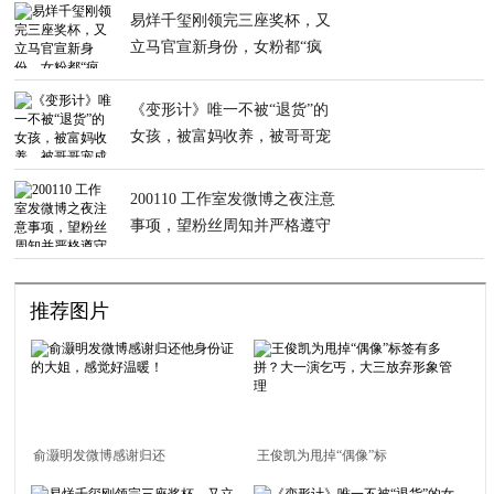
易烊千玺刚领完三座奖杯，又
立马官宣新身份，女粉都“疯
狂”了
《变形计》唯一不被“退货”的
女孩，被富妈收养，被哥哥宠
成公主
200110 工作室发微博之夜注意
事项，望粉丝周知并严格遵守
推荐图片
俞灏明发微博感谢归还
王俊凯为甩掉“偶像”标
他身份证的大姐，感觉
签有多拼？大一演乞