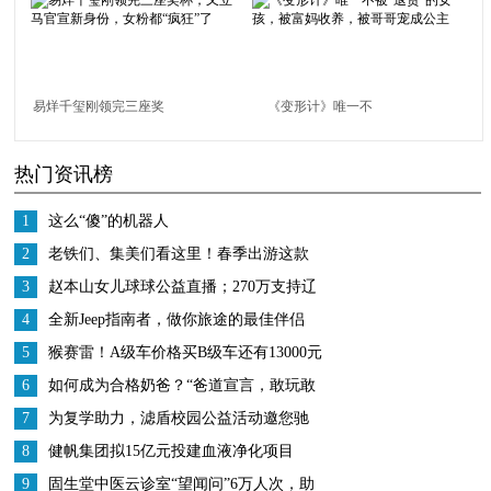
好温暖！
丐，大三放弃形象管理
易烊千玺刚领完三座奖
《变形计》唯一不
杯，又立马官宣新身
被“退货”的女孩，被富
热门资讯榜
份，女粉都“疯狂”了
妈收养，被哥哥宠成公
主
1
这么“傻”的机器人
2
老铁们、集美们看这里！春季出游这款
车必须买它！
3
赵本山女儿球球公益直播；270万支持辽
宁援鄂医疗队
4
全新Jeep指南者，做你旅途的最佳伴侣
5
​猴赛雷！A级车价格买B级车还有13000元
补贴 BEIJING-U7介绍畀你
6
如何成为合格奶爸？“爸道宣言，敢玩敢
当”带娃妙招分享
7
为复学助力，滤盾校园公益活动邀您驰
援
8
健帆集团拟15亿元投建血液净化项目
9
固生堂中医云诊室“望闻问”6万人次，助