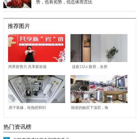
势，也有劣势，但总体而言比
南方好很多
推荐图片
跨界新势力 共享新岩值
这套132㎡新房，全房
升华企业2021岩板新品
打满了柜子，效果却极
发布会圆满举行
简大气，让人极度放松
房子装修，给拖把和扫
独居的她买下顶层，每
帚留个柜子，整齐漂亮
天与花为伴，心静自
热门资讯榜
又遮丑，用起来方便
然，享受精致田园般生
活