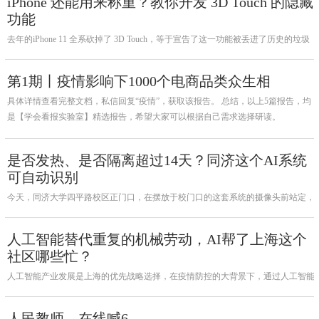
iPhone 还能用来称重？教你开发 3D Touch 的隐藏
功能
​去年的iPhone 11 全系砍掉了 3D Touch，等于宣告了这一功能被丢进了历史的垃圾
桶，但最近这项功能又被 #iPhone真的能称重# 的热搜推着火了一把。
第1期丨疫情影响下1000个电商品类众生相
具体详情查看完整文档，私信回复“疫情”，获取该报告。 总结，以上5篇报告，均
是【学会看报实验室】精选报告，希望大家可以根据自己需求选择研读。
是否发热、是否隔离超过14天？同济这个AI系统
可自动识别
今天，同济大学四平路校区正门口，在摆放于校门口的这套系统的摄像头前站定，
系统马上通过人脸识别技术，结合现场体温检测，对同济教职员工、学生的基本情
况进行自动分析查询：如果体温正常、满足外地返沪大于14天隔离和上海的相关要
人工智能替代重复的机械劳动，AI帮了上海这个
求，校门将予以放行；如有发热现象或不满足相关要求，系统将自动报
社区哪些忙？
人工智能产业发展是上海的优先战略选择，在疫情防控的大背景下，通过人工智能
技术的运用，这个沪上社区的治理能力有了显著提升。
人民教师，在线喊6