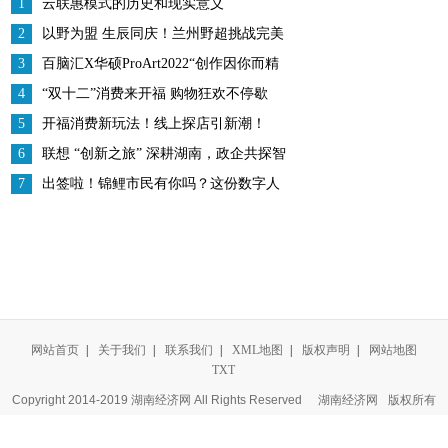
1
云联惠模式的历史和现实意义
2
以野为盟 生辰同庆！兰州野超挑战完美
收官
3
百脑汇X华硕ProArt2022“创作因你而精
彩”摄影沙龙活动 长春站圆满结束
4
“双十二”消费来开福 购物狂欢不停歇
5
开福消费新玩法！线上探店引新潮！
6
联想 “创新之旅” 深耕湖南，政企共探智
能化新路径
7
出签啦！锦鲤市民有你吗？这份数字人
民币消费秘籍送你！
网站首页
|
关于我们
|
联系我们
|
XML地图
|
版权声明
|
网站地图
TXT
Copyright 2014-2019 湖南经济网 All Rights Reserved
湖南经济网
版权所有