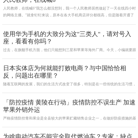
人民教师，在线喊6“我怎么都没想到，我一个人民教师居然做起了一天在线四小时
的网络主播。”就拿钉钉来说，原本在各大手机商店评分都很高，但是随着开通了
线上教育后，突然暴增了很多一星“好评”，这些不得不安装钉钉的学生们也纷纷表
示：”虽然我现在给的是一星，但是我的内心给出的是十星“。学生
使用华为手机的大致分为这"三类人"，请对号入
座，看看有你吗？
过去，在旗舰手机方面，他们只能想到三星和苹果等海外厂商。今天，小编就要跟
你聊一聊：确定了！华为手机大致可以分为这三类人。请按号码坐下，看看有没有
你？过来看看！追求相机性能的用户；这次华为选择再次与徕卡合作。
日本实体店为何就能打败电商？与中国恰恰相
反，问题出在哪里？
随着互联网的发展，我们的生活方式改变了很多，特别是在一些传统的生活习惯，
这几乎发生了翻天覆地的变化。然而，这种现象只发生在中国，而在日本，情况完
全不同。
「防控疫情 黄陵在行动」疫情防控不误生产 加速
苹果外销外运‍
严格疫情防控青和果业是全县较大的苹果贮藏销售企业之一，在做好防疫措施的基
础上企业已经开始了销售苹果。 记者：白冰 曹海军
为啥电动汽车不能完全取代燃油车？专家：缺点