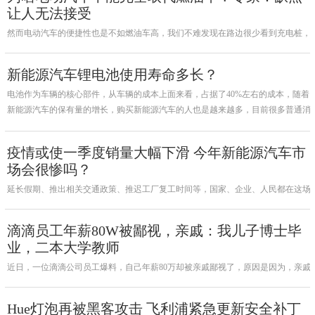
让人无法接受
然而电动汽车的便捷性也是不如燃油车高，我们不难发现在路边很少看到充电桩，
然而像是加油站则是随处可见，公共场所的充电桩的电费也是格外的昂贵，特别是
到了夜晚充电的时候。
新能源汽车锂电池使用寿命多长？
电池作为车辆的核心部件，从车辆的成本上面来看，占据了40%左右的成本，随着
新能源汽车的保有量的增长，购买新能源汽车的人也是越来越多，目前很多普通消
费者还是对新能源汽车的动力电池寿命产生疑虑，说起电池的使用寿命，其实更加
专业说法应该是电池的循坏使用次数。
疫情或使一季度销量大幅下滑 今年新能源汽车市
场会很惨吗？
延长假期、推出相关交通政策、推迟工厂复工时间等，国家、企业、人民都在这场
战斗中履行着自己的职责。可能好多人觉得，才4%，可以忽略不记，确实4%并不
多，但我国的新能源汽车市场已经高歌猛进了近10年，2019年销量却首次出现了负
滴滴员工年薪80W被鄙视，亲戚：我儿子博士毕
增长的局面，有一些意外。
业，二本大学教师
近日，一位滴滴公司员工爆料，自己年薪80万却被亲戚鄙视了，原因是因为，亲戚
的孩子博士毕业去饿一所二本大学教书，成了令人尊敬的大学老师，虽然两人都是
30岁左右，并且这位滴滴员工年薪80万是这位亲戚孩子收入的好几倍，但是依旧被
Hue灯泡再被黑客攻击 飞利浦紧急更新安全补丁
亲戚鄙视了。