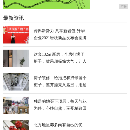
广告
最新资讯
跨界新势力 共享新岩值 升华
企业2021岩板新品发布会圆满
举行
这套132㎡新房，全房打满了
柜子，效果却极简大气，让人
极度放松
房子装修，给拖把和扫帚留个
柜子，整齐漂亮又遮丑，用起
来方便
独居的她买下顶层，每天与花
为伴，心静自然，享受精致田
园般生活
北方地区养多肉有自己的优