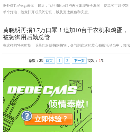
据外媒TheVerge表示，最近，飞利浦Hue灯泡再次出现安全漏洞，使黑客可以控制
单个灯泡，随意打开或关闭它们，以及更改颜色和亮度。
黄晓明再捐3.7万口罩！追加10台干衣机和鸡蛋，
被赞御用后勤总管
在这样的特殊时期，明星们纷纷捐款捐物，参与到这次的爱心驰援活动当中，知名
男演员黄晓明正是其中之一。最后她还充满希望地表示"我们所有人都这么努力，
疫情一定会过去的"，让看到这则动态的人深受鼓舞。
总数：
23
首页
1
2
下一页
页次：
1
/2