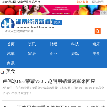
湖南经济网_湖南经济资讯平台
加入收藏
网站地图
广告
资讯
首页
资讯
财经
科技
娱乐
汽车
家居
企业
游戏
美食
商讯
美食
卢伟冰Diss荣耀V30，赵明用销量冠军来回应
2月10日：官方称荣耀V30系列凭借卓越性能，斩获2月10日0: 00—18: 00 时间段全
平台5G手机销量冠军！