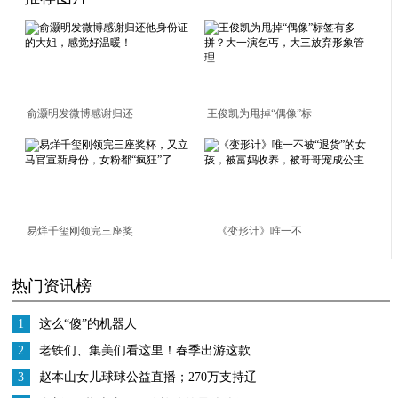
俞灏明发微博感谢归还
王俊凯为甩掉“偶像”标
他身份证的大姐，感觉
签有多拼？大一演乞
好温暖！
丐，大三放弃形象管理
易烊千玺刚领完三座奖
《变形计》唯一不
杯，又立马官宣新身
被“退货”的女孩，被富
热门资讯榜
份，女粉都“疯狂”了
妈收养，被哥哥宠成公
主
1
这么“傻”的机器人
2
老铁们、集美们看这里！春季出游这款
车必须买它！
3
赵本山女儿球球公益直播；270万支持辽
宁援鄂医疗队