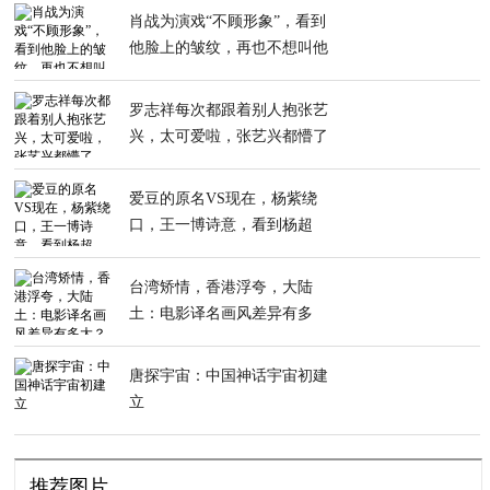
肖战为演戏“不顾形象”，看到
他脸上的皱纹，再也不想叫他
男神
罗志祥每次都跟着别人抱张艺
兴，太可爱啦，张艺兴都懵了
爱豆的原名VS现在，杨紫绕
口，王一博诗意，看到杨超
越：太霸气
台湾矫情，香港浮夸，大陆
土：电影译名画风差异有多
大？
唐探宇宙：中国神话宇宙初建
立
推荐图片