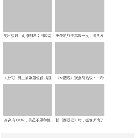
人，戏份不多让人深刻，神
妹，下部变情敌
笑出猪叫！俞灏明发文回应网
王俊凯终于高调一次，将头发
友：汉王真的是我！
染成粉色，自从樱花王子
《上气》男主被嫌颜值低 搞怪
《奇葩说》观点引热议：一种
发文问siri:我丑
能看透别人心思的能力，
身高有1米82，男星不愿和她
拍《西游记》时，摄像师为了
搭戏，出道虽不温不火
实现虚镜头效果，杨洁的