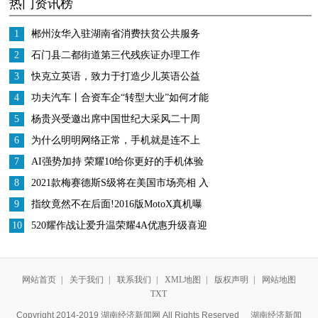
热门资讯榜
这才是婚姻
议，网友：回古装世界
吧
1
郴州汝华入驻湖南省消费扶贫公共服务
平台
2
石门县二都街道第三代残疾证办理工作
稳步推进
3
快克立英语，致力于打造少儿英语公益
夏令营标杆
4
功夫汽车丨合资车企“转型大业”如何才能
更高效务实？这家车企做了一次有益尝
5
杨贵兴受邀出席中国世纪大采风二十周
试！
年庆典
6
为什么明明网络正常，手机就是连不上
WiFi？
7
AI强势加持 荣耀10给你更好的手机体验
8
2021款梅赛德斯S级将在美国市场亮相 入
门级提供429马力
9
指纹竟然不在后面!2016版MotoX真机曝
光
10
520耀作战让爱升温荣耀4A优惠升级喜迎
开售
网站首页
|
关于我们
|
联系我们
|
XML地图
|
版权声明
|
网站地图
TXT
Copyright 2014-2019 湖南经济新闻网 All Rights Reserved
湖南经济新闻