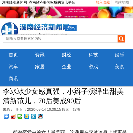
湖南经济新闻网_湖南经济要闻权威的资讯平台
加入收藏
网站地图
广告
资讯
首页
资讯
财经
科技
娱乐
汽车
家居
企业
游戏
美食
商讯
李冰冰少女感真强，小辫子演绎出甜美
清新范儿，70后美成90后
来源：
时间：2020-09-14 10:38:15
阅读：1276
都说恋爱中的女人最美丽，这话用在李冰冰身上就更是