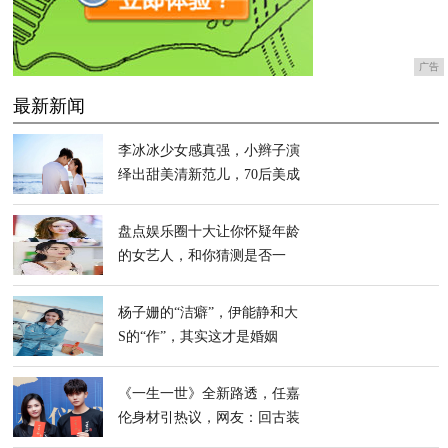
广告
最新新闻
李冰冰少女感真强，小辫子演
绎出甜美清新范儿，70后美成
90后
盘点娱乐圈十大让你怀疑年龄
的女艺人，和你猜测是否一
致？
杨子姗的“洁癖”，伊能静和大
S的“作”，其实这才是婚姻
《一生一世》全新路透，任嘉
伦身材引热议，网友：回古装
世界吧