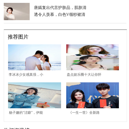
唐嫣复出代言护肤品，肌肤清
透令人羡慕，白色V领纱裙清
纯无比
推荐图片
李冰冰少女感真强，小
盘点娱乐圈十大让你怀
辫子演绎出甜美清新范
疑年龄的女艺人，和你
儿，70后美成90后
猜测是否一致？
杨子姗的“洁癖”，伊能
《一生一世》全新路
静和大S的“作”，其实
透，任嘉伦身材引热