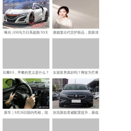
曝光 | 650马力日系超跑 NSX
唐嫣复出代言护肤品，肌肤清
Type
透令人羡慕，白色V领纱
豆瓣8.9，早餐的意义是什么？
女孩富养真好吗？网友为芒果
台《我不是购物狂》女主
新车｜9月26日国内亮相，现
别克新款君威配置提升，最低
代新一代途胜实车内饰
配552T精英型，能否