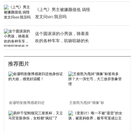
《上气》男主被嫌颜值低 搞怪
发文问siri:我丑吗
这个圆滚滚的小男孩，骑着喜
欢的各种车车，吭哧吭哧的长
大了
推荐图片
俞灏明发微博感谢归还
王俊凯为甩掉“偶像”标
他身份证的大姐，感觉
签有多拼？大一演乞
好温暖！
丐，大三放弃形象管理