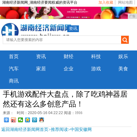
湖南经济新闻网_湖南经济要闻权威的资讯平台
加入收藏
网站地图
广告
资讯
首页
资讯
财经
科技
娱乐
汽车
家居
企业
游戏
美食
商讯
手机游戏配件大盘点，除了吃鸡神器居
然还有这么多创意产品！
来源：
时间：2020-05-16 04:22:22
阅读：1916
返回湖南经济新闻网首页>推荐阅读>
中国安徽网