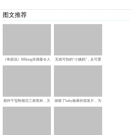
图文推荐
《奇葩说》BBking肖骁最令人
无戏可拍的“小姨妈”，从可爱
失望，新王者将在
沦为大反派，却意外展
易烊千玺刚领完三座奖杯，又
拯救了baby杨幂的假发片，为
立马官宣新身份，女粉都
啥被杨超越一把拽掉