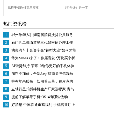
易烊千玺刚领完三座奖
《变形计》唯一不
杯，又立马官宣新身
被“退货”的女孩，被富
热门资讯榜
份，女粉都“疯狂”了
妈收养，被哥哥宠成公
主
1
郴州汝华入驻湖南省消费扶贫公共服务
平台
2
石门县二都街道第三代残疾证办理工作
稳步推进
3
功夫汽车丨合资车企“转型大业”如何才能
更高效务实？这家车企做了一次有益尝
4
华为MateXs来了！你愿意花2万块买个折
试！
叠屏手机吗
5
AI强势加持 荣耀10给你更好的手机体验
6
加料不加价，全新Jeep⁺指南者与你释放
年轻
7
持有苹果股份，却用着三星，在库克的
恳求下，他终于用iPhone了
8
立轴行星式搅拌机生产厂家选哪家 青岛
迪凯机械
9
提前了解苹果手机iOS14有哪些改动
10
好消息 中国联通重磅福利 手机营业厅上
线套餐变更功能