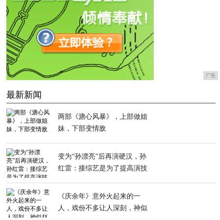
广告
最新新闻
两部《溏心风暴》，上部做姐
妹，下部变情敌
变为“孙漂亮”后再演硬汉，孙
红雷：接综艺是为了提高演技
《庆余年》意外火起来的一
人，戏份不多让人深刻，神似
赵丽颖