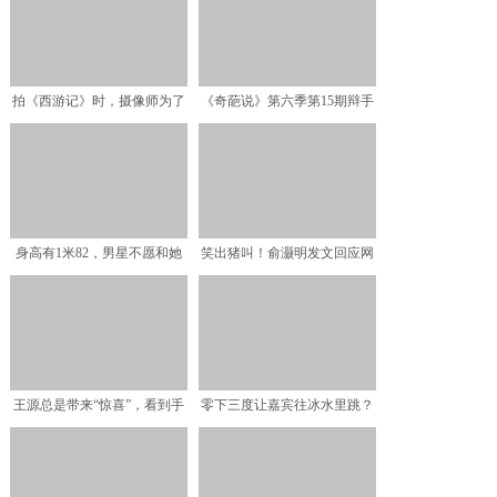
拍《西游记》时，摄像师为了
《奇葩说》第六季第15期辩手
实现虚镜头效果，杨洁的
导师经典辩论词节选
身高有1米82，男星不愿和她
笑出猪叫！俞灏明发文回应网
搭戏，出道虽不温不火
友：汉王真的是我！
王源总是带来“惊喜”，看到手
零下三度让嘉宾往冰水里跳？
机壳上的图案后：原来
但这一次，我想为导演组