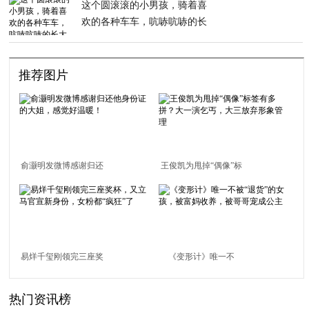
这个圆滚滚的小男孩，骑着喜
欢的各种车车，吭哧吭哧的长
大了
推荐图片
俞灏明发微博感谢归还
王俊凯为甩掉“偶像”标
他身份证的大姐，感觉
签有多拼？大一演乞
好温暖！
丐，大三放弃形象管理
易烊千玺刚领完三座奖
《变形计》唯一不
杯，又立马官宣新身
被“退货”的女孩，被富
热门资讯榜
份，女粉都“疯狂”了
妈收养，被哥哥宠成公