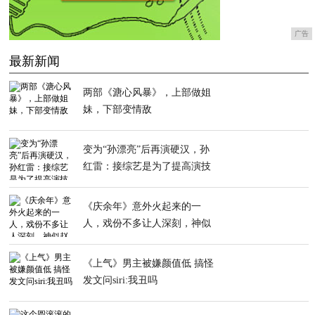
广告
最新新闻
两部《溏心风暴》，上部做姐
妹，下部变情敌
变为“孙漂亮”后再演硬汉，孙
红雷：接综艺是为了提高演技
《庆余年》意外火起来的一
人，戏份不多让人深刻，神似
赵丽颖
《上气》男主被嫌颜值低 搞怪
发文问siri:我丑吗