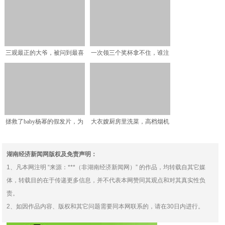
三观最正的大爷，被问到最喜
一次领三个奖杯拿不住，谁注
欢哪个明星后，“真香”
意千玺的拿法？大学生情
拯救了baby杨幂的假发片，为
大衣嫂厨房里洗菜，高档烟机
啥被杨超越一把拽掉
貂绒大衣不锈钢盆子，网
湖南经济新闻网版权及免责声明：
1、凡本网注明 “来源：***（非湖南经济新闻网）” 的作品，均转载自其它媒
体，转载目的在于传递更多信息，并不代表本网赞同其观点和对其真实性负
责。
2、如因作品内容、版权和其它问题需要同本网联系的，请在30日内进行。