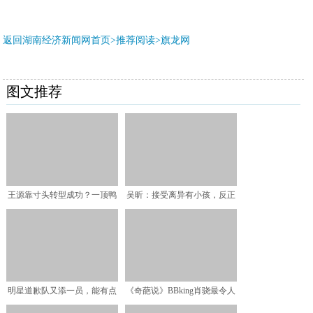
返回湖南经济新闻网首页>推荐阅读>
旗龙网
图文推荐
王源靠寸头转型成功？一顶鸭
吴昕：接受离异有小孩，反正
舌帽告诉你什么叫一秒回
自己也不想生，妈妈的眼
明星道歉队又添一员，能有点
《奇葩说》BBking肖骁最令人
素质吗？
失望，新王者将在