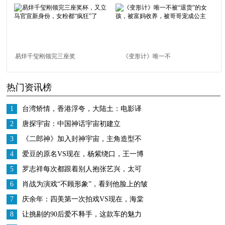
他身份证的大姐，感觉
签有多拼？大一演乞
好温暖！
丐，大三放弃形象管理
易烊千玺刚领完三座奖
《变形计》唯一不
杯，又立马官宣新身
被“退货”的女孩，被富
热门资讯榜
份，女粉都“疯狂”了
妈收养，被哥哥宠成公
主
1
台湾矫情，香港浮夸，大陆土：电影译
名画风差异有多大？
2
唐探宇宙：中国神话宇宙初建立
3
《二郎神》加入封神宇宙，主角造型不
逊哪吒，网友：票房不可预估
4
爱豆的原名VS现在，杨紫绕口，王一博
诗意，看到杨超越：太霸气
5
罗志祥每次都跟着别人抱张艺兴，太可
爱啦，张艺兴都懵了
6
肖战为演戏“不顾形象”，看到他脸上的皱
纹，再也不想叫他男神
7
庆余年：四美第一次拍戏VS现在，海棠
朵朵柔弱，却被司理理圈粉
8
让挑剔的90后爱不释手，这款车的魅力
究竟何在？