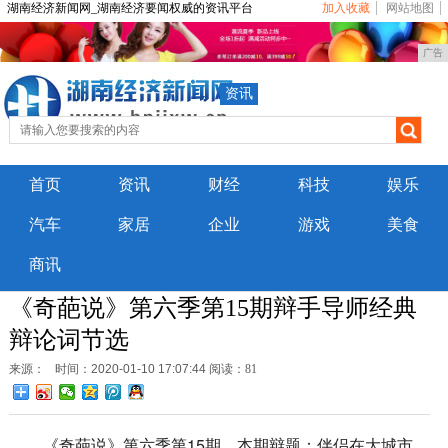
湖南经济新闻网_湖南经济要闻权威的资讯平台
加入收藏
网站地图
广告
资讯
首页
资讯
财经
科技
娱乐
汽车
家居
企业
游戏
美食
商讯
《奇葩说》第六季第15期辩手导师经典
辩论词节选
来源：
时间：2020-01-10 17:07:44
阅读：81
《奇葩说》第六季第15期，本期辩题：伴侣在大城市