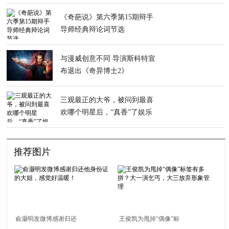
一口啊
《奇葩说》第六季第15期辩手
导师经典辩论词节选
与漫威创意不同 导演斯科特宣
布退出《奇异博士2》
三观最正的大爷，被问到最喜
欢哪个明星后，“真香”了娱乐
圈
推荐图片
俞灏明发微博感谢归还
王俊凯为甩掉“偶像”标