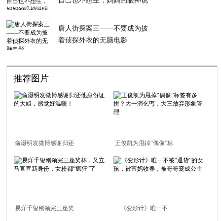
自己也不想生，妈妈的眼神说
明了一切
唐人街探案三——不要成为披
着侦探外衣的无脑电影
推荐图片
俞灏明发微博感谢归还
王俊凯为甩掉“偶像”标
他身份证的大姐，感觉
签有多拼？大一演乞
好温暖！
丐，大三放弃形象管理
易烊千玺刚领完三座奖
《变形计》唯一不