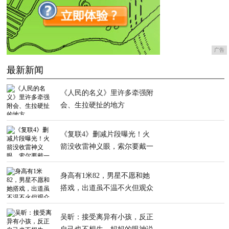
广告
最新新闻
《人民的名义》里许多牵强附
会、生拉硬扯的地方
《复联4》删减片段曝光！火
箭没收雷神义眼，索尔要戴一
辈子眼罩
身高有1米82，男星不愿和她
搭戏，出道虽不温不火但观众
很熟悉
吴昕：接受离异有小孩，反正