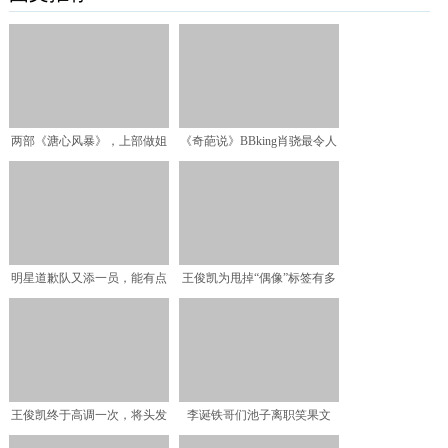
两部《溏心风暴》，上部做姐
《奇葩说》BBking肖骁最令人
妹，下部变情敌
失望，新王者将在
明星道歉队又添一员，能有点
王俊凯为甩掉“偶像”标签有多
素质吗？
拼？大一演乞丐，大三
王俊凯终于高调一次，将头发
李诞铁哥们池子离职笑果文
染成粉色，自从樱花王子
化，被移出工作群翻脸狂骂