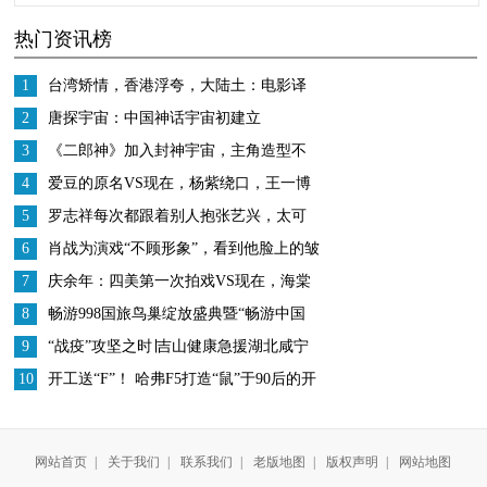
杯，又立马官宣新身
被“退货”的女孩，被富
热门资讯榜
份，女粉都“疯狂”了
妈收养，被哥哥宠成公
主
1
台湾矫情，香港浮夸，大陆土：电影译
名画风差异有多大？
2
唐探宇宙：中国神话宇宙初建立
3
《二郎神》加入封神宇宙，主角造型不
逊哪吒，网友：票房不可预估
4
爱豆的原名VS现在，杨紫绕口，王一博
诗意，看到杨超越：太霸气
5
罗志祥每次都跟着别人抱张艺兴，太可
爱啦，张艺兴都懵了
6
肖战为演戏“不顾形象”，看到他脸上的皱
纹，再也不想叫他男神
7
庆余年：四美第一次拍戏VS现在，海棠
朵朵柔弱，却被司理理圈粉
8
畅游998国旅鸟巢绽放盛典暨“畅游中国
梦”全国公益旅游发布会
9
“战疫”攻坚之时∣吉山健康急援湖北咸宁
10
开工送“F”！ 哈弗F5打造“鼠”于90后的开
挂体验
网站首页
|
关于我们
|
联系我们
|
老版地图
|
版权声明
|
网站地图