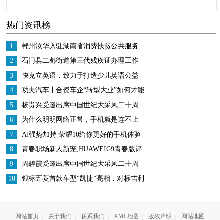
6年连获7奖，女演员作
叫作“咆哮帝”有女儿后
热门资讯榜
品网播量占据榜首。
很享受家庭生活
1
郴州汝华入驻湖南省消费扶贫公共服务
平台
2
石门县二都街道第三代残疾证办理工作
稳步推进
3
快克立英语，致力于打造少儿英语公益
夏令营标杆
4
功夫汽车丨合资车企“转型大业”如何才能
更高效务实？这家车企做了一次有益尝
5
杨贵兴受邀出席中国世纪大采风二十周
试！
年庆典
6
为什么明明网络正常，手机就是连不上
WiFi？
7
AI强势加持 荣耀10给你更好的手机体验
8
青春职场新人新宠,HUAWEIG9青春版评
测
9
周碧霞受邀出席中国世纪大采风二十周
年庆典
10
银标五菱首款车型“凯捷”亮相，对标吉利
嘉际和比亚迪宋MAX
网站首页
|
关于我们
|
联系我们
|
XML地图
|
版权声明
|
网站地图