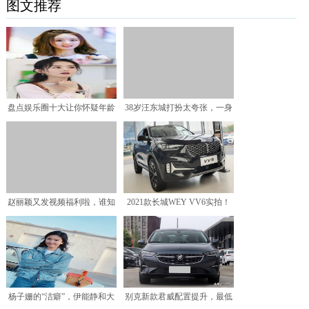
图文推荐
盘点娱乐圈十大让你怀疑年龄
38岁汪东城打扮太夸张，一身
的女艺人，和你猜测是否
名牌却很土气，手持推
赵丽颖又发视频福利啦，谁知
2021款长城WEY VV6实拍！
粉丝却遭N连击，粉丝哭
车长4625m
杨子姗的“洁癖”，伊能静和大
别克新款君威配置提升，最低