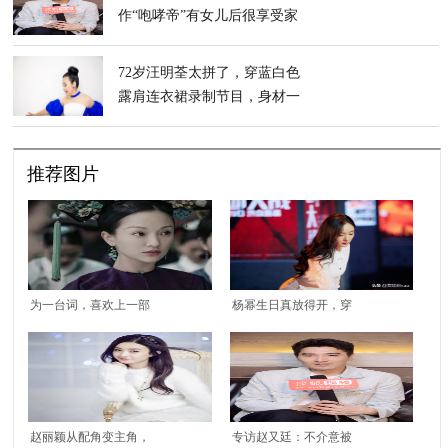
作“咆哮帝”有女儿后很享受家
庭生活
72岁汪明荃太拼了，穿蓝白色
露肩连衣裙录制节目，身材一
点不输
推荐图片
为一台词，喜欢上一部
杨幂生日真放得开，穿
剧。《如懿传》的台词
婴儿蓝毛衣疯狂自拍，
真的越品越有味道
雪白“漫画腿”太晃眼
赵丽颖从配角变主角，
专访赵又廷：不介意被