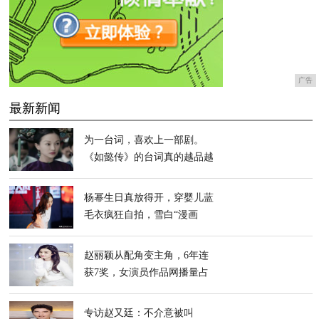
广告
最新新闻
为一台词，喜欢上一部剧。
《如懿传》的台词真的越品越
有味道
杨幂生日真放得开，穿婴儿蓝
毛衣疯狂自拍，雪白“漫画
腿”太晃眼
赵丽颖从配角变主角，6年连
获7奖，女演员作品网播量占
据榜首。
专访赵又廷：不介意被叫