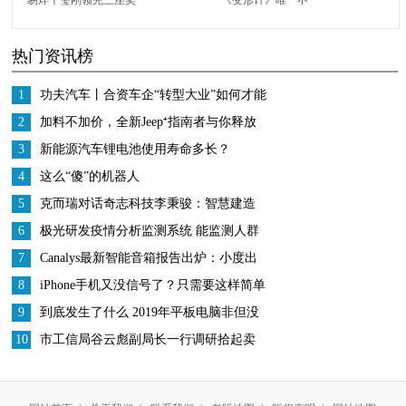
杯，又立马官宣新身
被“退货”的女孩，被富
热门资讯榜
份，女粉都“疯狂”了
妈收养，被哥哥宠成公
主
1
功夫汽车丨合资车企“转型大业”如何才能
更高效务实？这家车企做了一次有益尝
2
加料不加价，全新Jeep⁺指南者与你释放
试！
年轻
3
新能源汽车锂电池使用寿命多长？
4
这么“傻”的机器人
5
克而瑞对话奇志科技李秉骏：智慧建造
是“人机料法环”的全新升级
6
极光研发疫情分析监测系统 能监测人群
从高风险地区向外迁徙情况
7
Canalys最新智能音箱报告出炉：小度出
货量国内第一、全球第三
8
iPhone手机又没信号了？只需要这样简单
设置，手机信号瞬间满格
9
到底发生了什么 2019年平板电脑非但没
死还越卖越好
10
市工信局谷云彪副局长一行调研拾起卖
助力企业复工复产复业