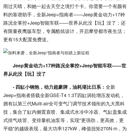
雨过天晴，和她一起去天空之境打个卡。你需要一个有颜有
料的靠谱助手，全新Jeep+指南者——Jeep黄金动力+17种
路况全掌控+Jeep智能车联——世界从此没【玩】没了；还
有限量夜鹰版车型，专属酷炫设计，开启摩登都市夜生活；
更有15大配置免费送。
Jeep黄金动力+17种路况全掌控+Jeep智能车联——世
界从此没【玩】没了
- 四缸小钢炮，动力超豪牌，油耗堪比日系：
全新
Jeep+指南者搭载全新GSE-T4 1.3T四缸涡轮增压发动机，
拥有以第三代Multi-air全可变气门调节技术领衔的九大黑科
技，集合了缸内侧置直喷、集成式水冷中冷器、气缸盖集成
式排气歧管、变排量机油泵等，实现"更强劲，更高效，更
平稳"的越级表现，最大功率127kW，峰值扭矩270N·m，为