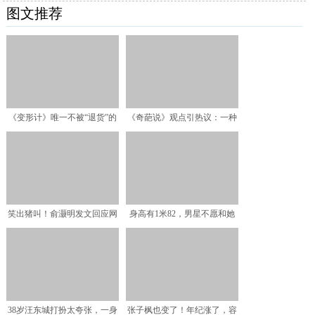
图文推荐
《变形计》唯一不被“退货”的
《奇葩说》观点引热议：一种
女孩，被富妈收养，被
能看透别人心思的能力，
笑出猪叫！俞灏明发文回应网
身高有1米82，男星不愿和她
友：汉王真的是我！
搭戏，出道虽不温不火
38岁汪东城打扮太夸张，一身
张子枫也变了！年纪涨了，容