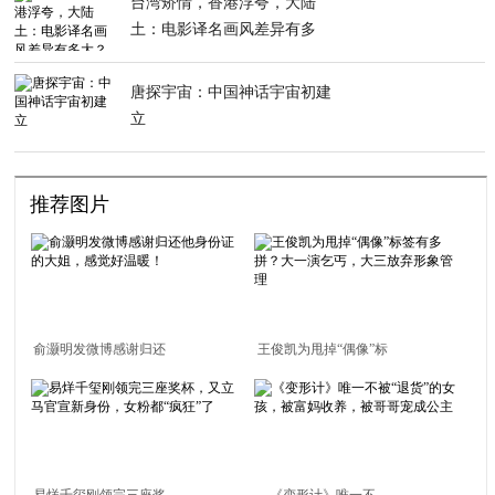
台湾矫情，香港浮夸，大陆
土：电影译名画风差异有多
大？
唐探宇宙：中国神话宇宙初建
立
推荐图片
俞灏明发微博感谢归还
王俊凯为甩掉“偶像”标
他身份证的大姐，感觉
签有多拼？大一演乞
好温暖！
丐，大三放弃形象管理
易烊千玺刚领完三座奖
《变形计》唯一不