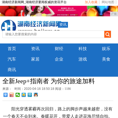
湖南经济新闻网_湖南经济要闻权威的资讯平台
加入收藏
网站地图
广告
资讯
首页
资讯
财经
科技
娱乐
汽车
家居
企业
游戏
美食
商讯
全新Jeep+指南者 为你的旅途加料
来源：
时间：2020-04-16 18:50:18
阅读：1186
阳光穿透雾霾再次回归，路上的脚步声越来越密，没有
一个春天不会到来。春暖花开，带爱人走进花海尽情自拍。