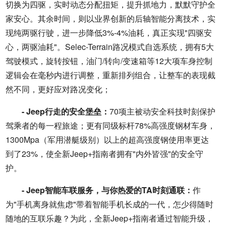
切换为四驱，实时动态分配扭矩，提升抓地力，默默守护全
家安心。其余时间，则以业界创新的后轴智能分离技术，实
现纯两驱行驶，进一步降低3%-4%油耗，真正实现"四驱安
心，两驱油耗"。Selec-Terrain路况模式自选系统，拥有5大
驾驶模式，旋转按钮，油门/转向/变速箱等12大项车身控制
逻辑会在毫秒内进行调整，重新排列组合，让整车的表现截
然不同，更好应对路况变化；
- Jeep行走的安全堡垒：
70项主被动安全科技时刻保护
驾乘者的每一程旅途；更有同级标杆78%高强度钢材车身，
1300Mpa（军用潜艇级别）以上的超高强度钢使用率更达
到了23%，使全新Jeep+指南者拥有"内外皆强"的安全守
护。
- Jeep智能车联服务，与你热爱的TA时刻通联：
作
为"手机离身就焦虑"带着智能手机长成的一代，怎少得随时
随地的互联乐趣？为此，全新Jeep+指南者通过智能升级，