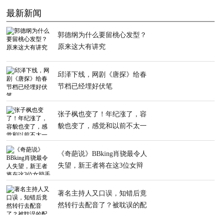
最新新闻
郭德纲为什么要留桃心发型？
原来这大有讲究
邱泽下线，网剧《唐探》给春
节档已经埋好伏笔
张子枫也变了！年纪涨了，容
貌也变了，感觉和以前不太一
样了
《奇葩说》BBking肖骁最令人
失望，新王者将在这3位女辩
手中产生
著名主持人又口误，知错后竟
然转行去配音了？被耽误的配
音演员