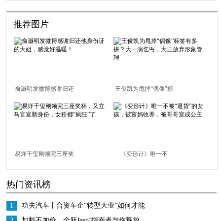
推荐图片
俞灏明发微博感谢归还
王俊凯为甩掉“偶像”标
他身份证的大姐，感觉
签有多拼？大一演乞
好温暖！
丐，大三放弃形象管理
易烊千玺刚领完三座奖
《变形计》唯一不
杯，又立马官宣新身
被“退货”的女孩，被富
热门资讯榜
份，女粉都“疯狂”了
妈收养，被哥哥宠成公
主
1
功夫汽车丨合资车企“转型大业”如何才能
更高效务实？这家车企做了一次有益尝
2
加料不加价，全新Jeep⁺指南者与你释放