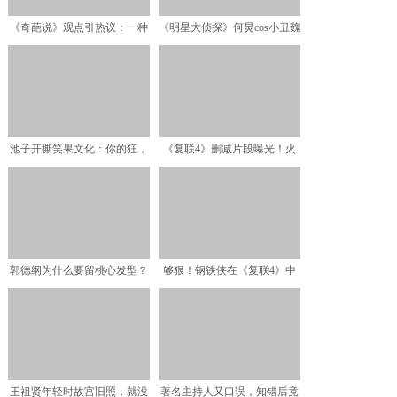
《奇葩说》观点引热议：一种
《明星大侦探》何炅cos小丑魏
能看透别人心思的能力，
晨与鬼鬼组cp被"
池子开撕笑果文化：你的狂，
《复联4》删减片段曝光！火
我懂
箭没收雷神义眼，索尔要
郭德纲为什么要留桃心发型？
够狠！钢铁侠在《复联4》中
原来这大有讲究
的另一个牺牲版本更凶残
王祖贤年轻时故宫旧照，就没
著名主持人又口误，知错后竟