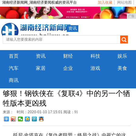
湖南经济新闻网_湖南经济要闻权威的资讯平台
加入收藏
网站地图
广告
资讯
首页
资讯
财经
科技
娱乐
汽车
家居
企业
游戏
美食
商讯
够狠！钢铁侠在《复联4》中的另一个牺
牲版本更凶残
来源：
时间：2020-01-10 17:15:01
阅读：91
托尼·史塔克在《复仇者联盟：终局之战》中死亡的这