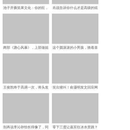
池子开撕笑果文化：你的狂，
肖战告诉你什么才是高级的炫
我懂
富
两部《溏心风暴》，上部做姐
这个圆滚滚的小男孩，骑着喜
妹，下部变情敌
欢的各种车车，吭哧吭哧
王俊凯终于高调一次，将头发
笑出猪叫！俞灏明发文回应网
染成粉色，自从樱花王子
友：汉王真的是我！
别再说李沁孙怡长得像了，同
零下三度让嘉宾往冰水里跳？