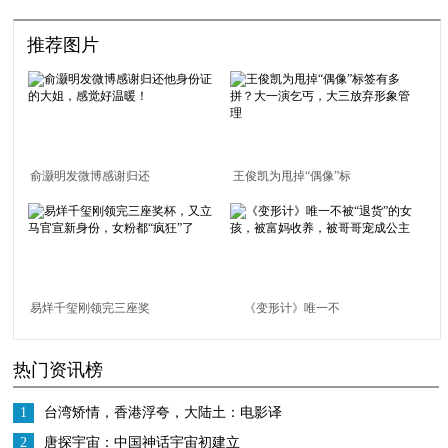
推荐图片
俞灏明发微博感谢归还
王俊凯为甩掉“偶像”标
他身份证的大姐，感觉
签有多拼？大一演乞
好温暖！
丐，大三放弃形象管理
易烊千玺刚领完三座奖
《变形计》唯一不
杯，又立马官宣新身
被“退货”的女孩，被富
热门资讯榜
份，女粉都“疯狂”了
妈收养，被哥哥宠成公
主
1
台湾矫情，香港浮夸，大陆土：电影译
名画风差异有多大？
2
唐探宇宙：中国神话宇宙初建立